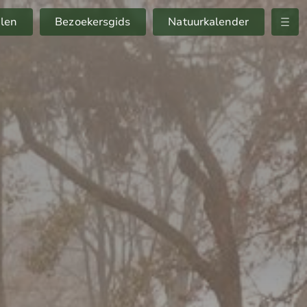
Menu
len
Bezoekersgids
Natuurkalender